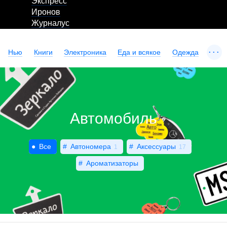
Экспресс
Иронов
Журналус
...
Нью
Книги
Электроника
Еда и всякое
Одежда
Автомобиль
Все
Автономера
Аксессуары
1
17
Ароматизаторы