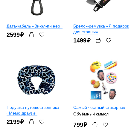
Дата-кабель «Ви-эл-пи нео»
Брелок-ремувка «Я подарок
для страны»
2599
₽
1499
₽
Подушка путешественника
Самый честный стикерпак
«Мемо драузи»
Объёмный смысл
2199
₽
799
₽