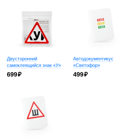
Двусторонний
Автодокументикус
самоклеящийся знак «У»
«Светофор»
699
₽
499
₽