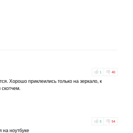
1
40
тся. Хорошо приклеились только на зеркало, к
 скотчем.
5
54
я на ноутбуке