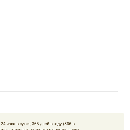
4 часа в сутки, 365 дней в году (366 в
торы отвечают на звонки с понедельника