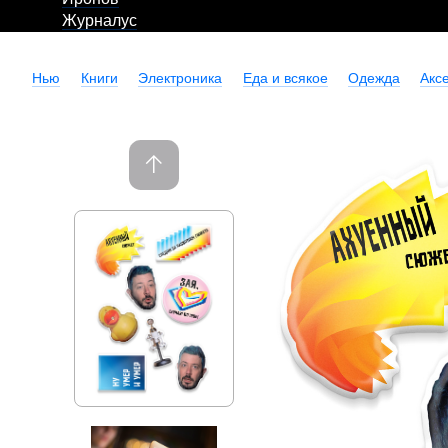
Журналус
Нью
Книги
Электроника
Еда и всякое
Одежда
Акс