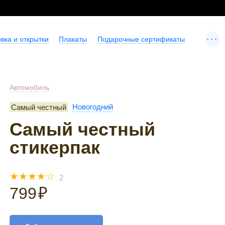
...
вка и открытки
Плакаты
Подарочные сертификаты
Автомобиль
Самый честный
Новогодний
Самый честный
стикерпак
☆
☆
☆
☆
☆
2
799
₽