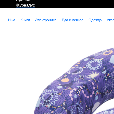
Журналус
Нью
Книги
Электроника
Еда и всякое
Одежда
Акс