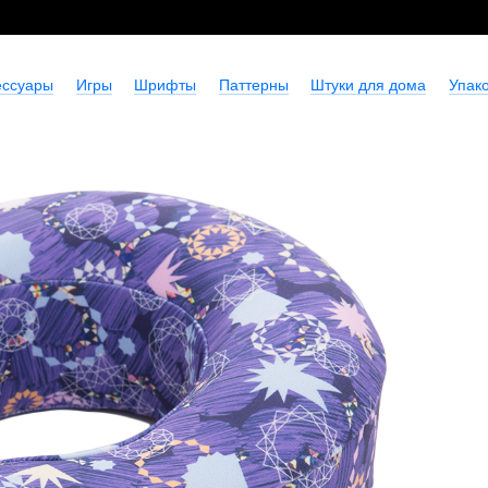
ессуары
Игры
Шрифты
Паттерны
Штуки для дома
Упако