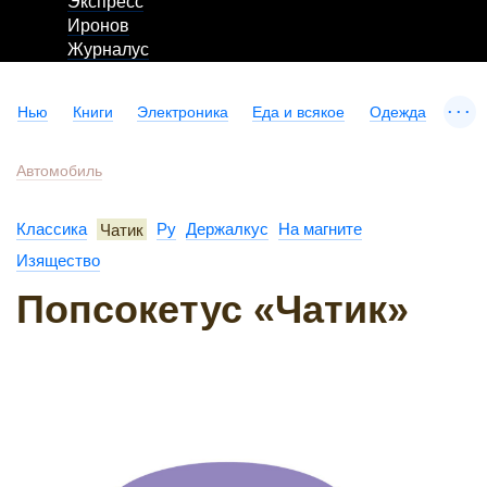
Экспресс
Иронов
Журналус
...
Нью
Книги
Электроника
Еда и всякое
Одежда
Автомобиль
Классика
Чатик
Ру
Держалкус
На магните
Изящество
Попсокетус «Чатик»