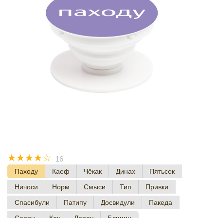
☆
☆
☆
☆
☆
16
Паходу
Каеф
Чёкак
Динах
Пятьсек
Ничоси
Норм
Смыси
Тип
Привки
Спасибули
Патипу
Досвидули
Пакеда