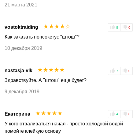
21 марта 2021
☆
☆
☆
☆
☆
vostoktraiding
8
0
Как заказать попсокетус "штош"?
10 декабря 2019
☆
☆
☆
☆
☆
nastasja-vlk
7
0
Здравствуйте. А "штош" еще будет?
9 декабря 2019
☆
☆
☆
☆
☆
Екатерина
4
0
У кого отваливаться начал - просто холодной водой
помойте клейкую основу