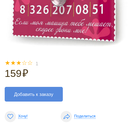
☆
☆
☆
☆
☆
1
159
₽
Добавить к заказу
Хочу!
Поделиться