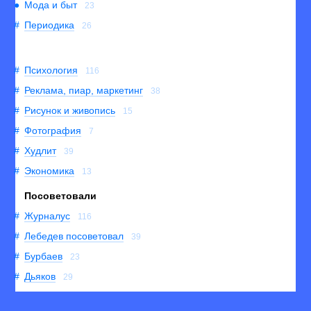
Мода и быт
23
Периодика
26
Психология
116
Реклама, пиар, маркетинг
38
Рисунок и живопись
15
Фотография
7
Худлит
39
Экономика
13
Посоветовали
Журналус
116
Лебедев посоветовал
39
Бурбаев
23
Дьяков
29