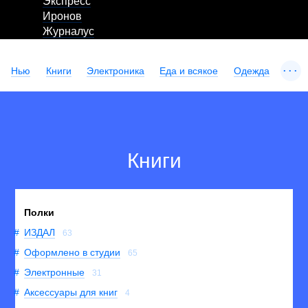
Экспресс
Иронов
Журналус
...
Нью
Книги
Электроника
Еда и всякое
Одежда
Книги
Полки
ИЗДАЛ
63
Оформлено в студии
65
Электронные
31
Аксессуары для книг
4