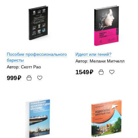
Пособие профессионального
Идиoт или гeний?
баристы
Автор: Мелани Митчелл
Автор: Скотт Рао
1549
₽
999
₽