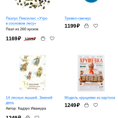
Пазлус Пикселюс «Утро
Тревел-свечкус
в сосновом лесу»
1199
₽
Пазл из 260 кусков
1169
₽
1299
₽
14 лесных мышей. Зимний
Модель хрущевки из картона
день
1249
₽
Автор: Кадзуо Ивамура
1249
₽