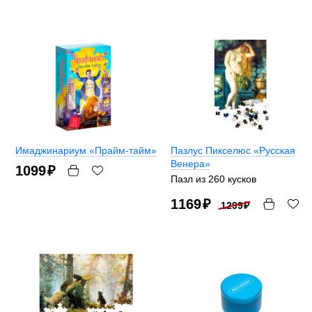
Имаджинариум «Прайм-тайм»
Пазлус Пикселюс «Русская
Венера»
1099
₽
Пазл из 260 кусков
1169
₽
1299
₽