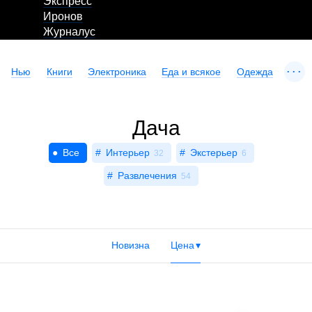
Экспресс
Иронов
Журналус
...
Нью
Книги
Электроника
Еда и всякое
Одежда
Дача
Все
Интерьер
Экстерьер
32
6
Развлечения
54
Новизна
Цена