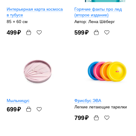
Интерьерная карта космоса
Горячие факты про лед
в тубусе
(второе издание)
85 × 60 см
Автор: Лена Шёберг
499
₽
599
₽
Мыльницус
Фрисбус ЭВА
Легкие летающие тарелки
699
₽
799
₽