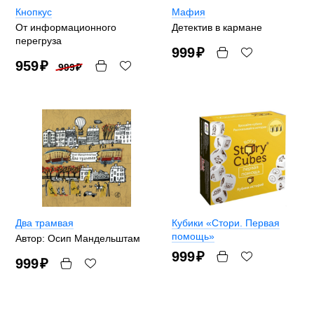
Кнопкус
Мафия
От информационного
Детектив в кармане
перегруза
999
₽
959
₽
999
₽
Два трамвая
Кубики «Стори. Первая
помощь»
Автор: Осип Мандельштам
999
₽
999
₽