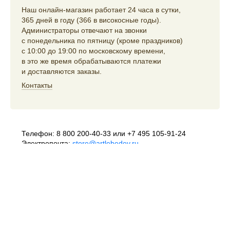
Наш онлайн-магазин работает 24 часа в сутки,
365 дней в году (366 в високосные годы).
Администраторы отвечают на звонки
с понедельника по пятницу (кроме праздников)
с 10:00 до 19:00 по московскому времени,
в это же время обрабатываются платежи
и доставляются заказы.
Контакты
Телефон:
8 800 200-40-33
или
+7 495 105-91-24
Электропочта:
store@artlebedev.ru
Телеграм-бот:
t.me/ALSStoreBot
Оптовикам
и распространителям:
sales@artlebedev.ru
Русский
|
English
© 1995–2026
Студия Артемия Лебедева