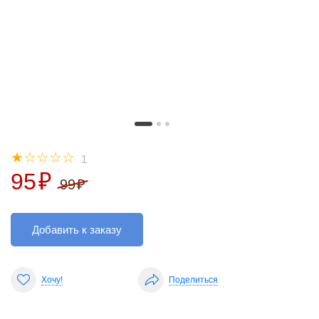
☆
☆
☆
☆
☆
1
95
₽
99
₽
Добавить к заказу
Хочу!
Поделиться