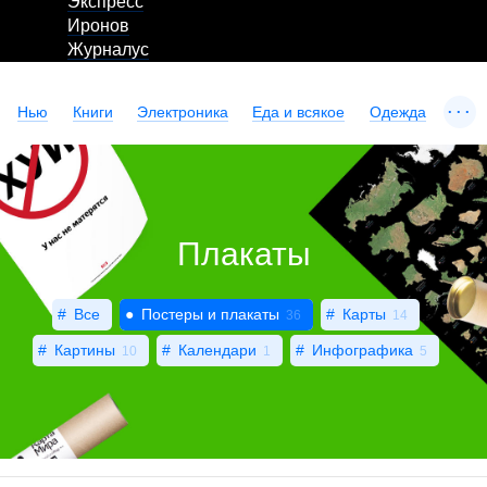
Экспресс
Иронов
Журналус
...
Нью
Книги
Электроника
Еда и всякое
Одежда
Плакаты
Все
Постеры и плакаты
Карты
36
14
Картины
Календари
Инфографика
10
1
5