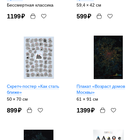
Бессмертная классика
59,4 × 42 см
1199
₽
599
₽
Скретч-постер «Как стать
Плакат «Возраст домов
ближе»
Москвы»
50 × 70 см
61 × 91 см
899
₽
1399
₽