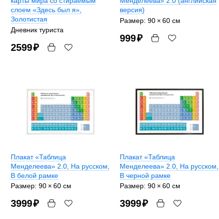
карты мира со стираемым
Менделеева» 2.0 (английская
слоем «Здесь был я»
,
версия)
Золотистая
Размер: 90 × 60 cм
Дневник туриста
999
₽
2599
₽
Плакат «Таблица
Плакат «Таблица
Менделеева» 2.0
, На русском,
Менделеева» 2.0
, На русском,
В белой рамке
В черной рамке
Размер: 90 × 60 cм
Размер: 90 × 60 cм
3999
₽
3999
₽