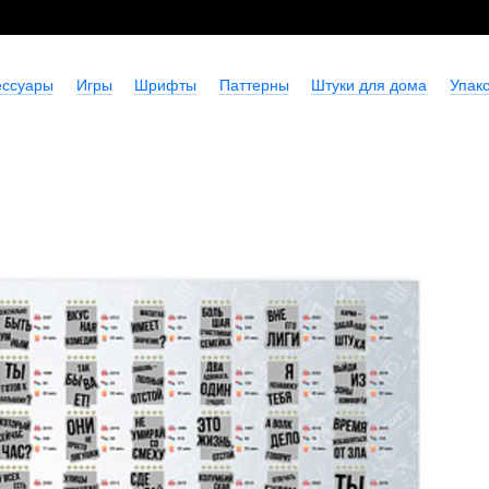
ессуары
Игры
Шрифты
Паттерны
Штуки для дома
Упако