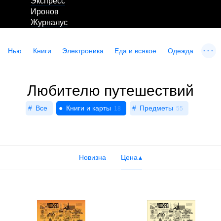
Экспресс
Иронов
Журналус
...
Нью
Книги
Электроника
Еда и всякое
Одежда
Любителю путешествий
Все
Книги и карты
Предметы
18
55
Новизна
Цена