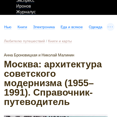
Экспресс
Иронов
Журналус
...
Нью
Книги
Электроника
Еда и всякое
Одежда
Любителю путешествий
/
Книги и карты
Анна Броновицкая и Николай Малинин
Москва: архитектура
советского
модернизма (1955–
1991). Справочник-
путеводитель