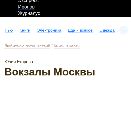
Экспресс
Иронов
Журналус
...
Нью
Книги
Электроника
Еда и всякое
Одежда
Любителю путешествий
/
Книги и карты
Юлия Егорова
Вокзалы Москвы