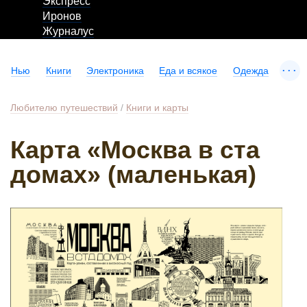
Экспресс
Иронов
Журналус
...
Нью
Книги
Электроника
Еда и всякое
Одежда
Любителю путешествий
/
Книги и карты
Карта «Москва в ста
домах» (маленькая)