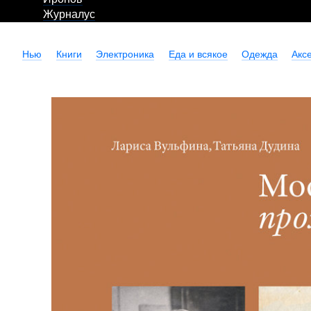
Журналус
Нью
Книги
Электроника
Еда и всякое
Одежда
Акс