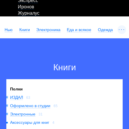
Экспресс
Иронов
Журналус
...
Нью
Книги
Электроника
Еда и всякое
Одежда
Книги
Полки
ИЗДАЛ
63
Оформлено в студии
65
Электронные
31
Аксессуары для книг
4