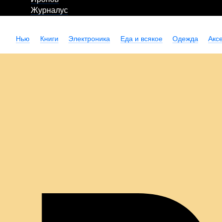
Журналус
Нью
Книги
Электроника
Еда и всякое
Одежда
Акс