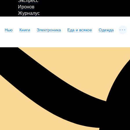
Экспресс
Иронов
Журналус
...
Нью
Книги
Электроника
Еда и всякое
Одежда