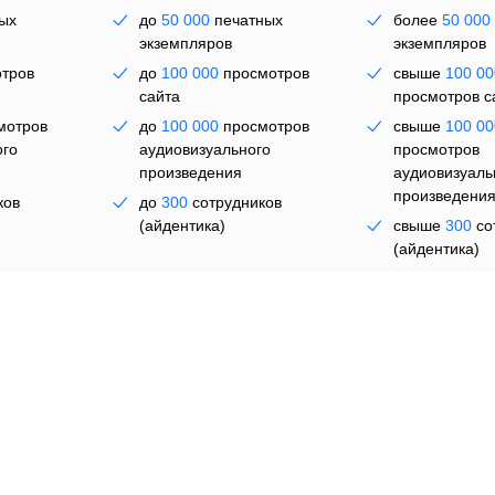
ых
до
50 000
печатных
более
50 000
экземпляров
экземпляров
тров
до
100 000
просмотров
свыше
100 00
сайта
просмотров с
мотров
до
100 000
просмотров
свыше
100 00
чь
ого
аудиовизуального
просмотров
произведения
аудиовизуаль
произведени
ков
до
300
сотрудников
(айдентика)
свыше
300
со
(айдентика)
ять лет
от
44 950 ₽
на пять лет
По запр
Выбрать
Выбра
ава на использование шрифта во всех форматах и в любых 
аме, печатной продукции, упаковке, презентациях, видео,