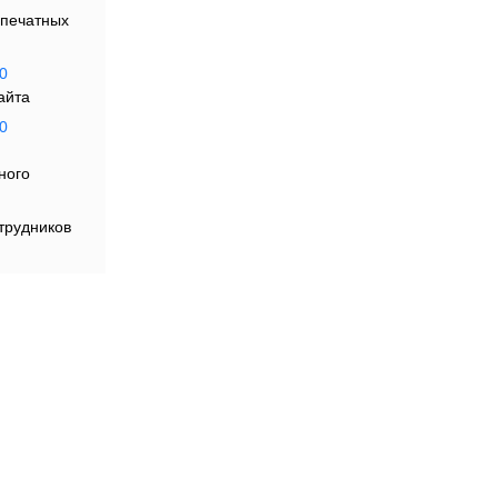
печатных
0
айта
0
ю»
ного
я
трудников
осу
ть
каналах: на сайтах, в логотипах, айдентике,
 цифровых продуктах, НФТ-токенах и интерфейсах.