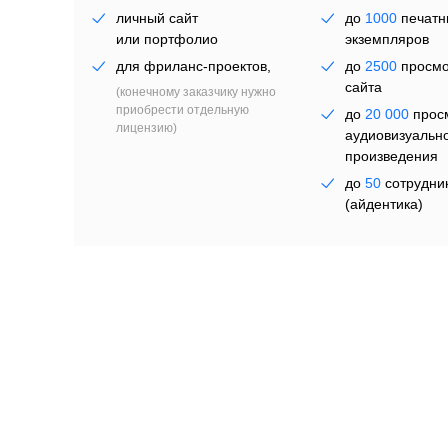
личный сайт
до
1000
печатн
или портфолио
экземпляров
для фриланс-проектов,
до
2500
просмо
сайта
(конечному заказчику нужно
приобрести отдельную
до
20 000
прос
но
лицензию)
аудиовизуальн
произведения
до
50
сотрудни
(айдентика)
от
5990 ₽
навсегда
от
8990 ₽
на п
Выбрать
Выбрать
Все форматы включены
Лицензия любого уровня предоставляет полные пр
мобильных приложениях, соцсетях, наружной рекл