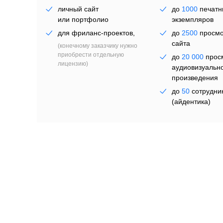
личный сайт
до
1000
печатн
или портфолио
экземпляров
для фриланс-проектов,
до
2500
просмо
сайта
(конечному заказчику нужно
приобрести отдельную
у 
до
20 000
прос
лицензию)
аудиовизуальн
произведения
до
50
сотрудни
(айдентика)
от
5990 ₽
навсегда
от
8990 ₽
на п
Выбрать
Выбрать
Все форматы включены
Лицензия любого уровня предоставляет полные пр
мобильных приложениях, соцсетях, наружной рекл