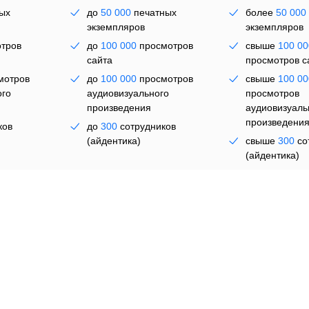
ых
до
50 000
печатных
более
50 000
экземпляров
экземпляров
тров
до
100 000
просмотров
свыше
100 00
сайта
просмотров с
по
мотров
до
100 000
просмотров
свыше
100 00
ого
аудиовизуального
просмотров
произведения
аудиовизуаль
произведени
ков
до
300
сотрудников
(айдентика)
свыше
300
со
(айдентика)
ять лет
от
44 950 ₽
на пять лет
По запр
Выбрать
Выбра
ава на использование шрифта во всех форматах и в любых 
аме, печатной продукции, упаковке, презентациях, видео,