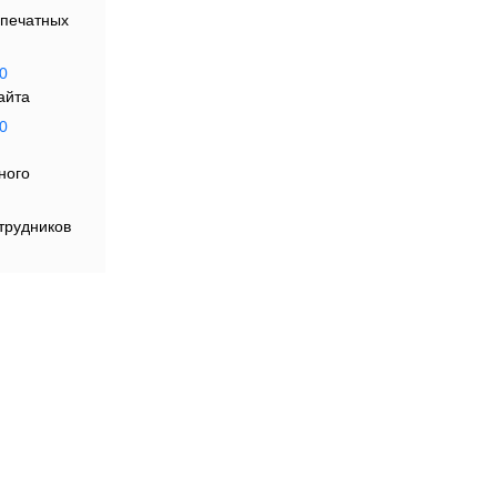
печатных
0
айта
дъ
0
ного
я
трудников
осу
ть
каналах: на сайтах, в логотипах, айдентике,
 цифровых продуктах, НФТ-токенах и интерфейсах.