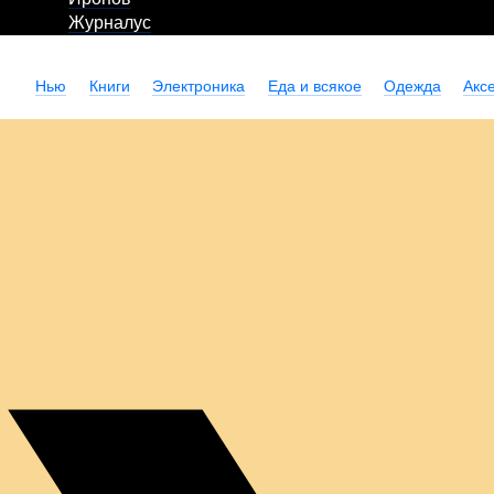
Журналус
Нью
Книги
Электроника
Еда и всякое
Одежда
Акс