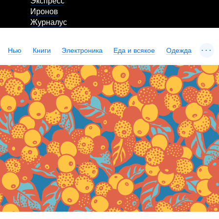
Экспресс
Иронов
Журналус
...
Нью
Книги
Электроника
Еда и всякое
Одежда