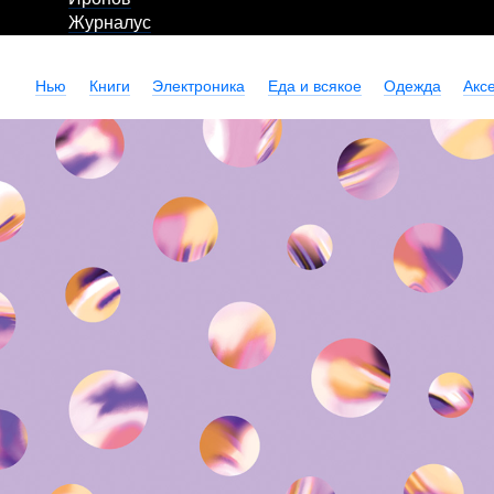
Журналус
Нью
Книги
Электроника
Еда и всякое
Одежда
Акс