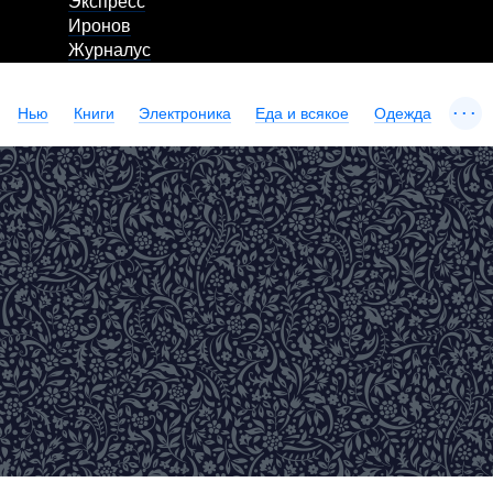
Экспресс
Иронов
Журналус
...
Нью
Книги
Электроника
Еда и всякое
Одежда