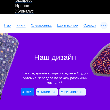
Экспресс
Иронов
Журналус
...
Нью
Книги
Электроника
Еда и всякое
Одежда
Наш дизайн
Товары, дизайн которых создан в Студии
Артемия Лебедева по заказу различных
компаний.
Все
Книги
Не книги
64
49