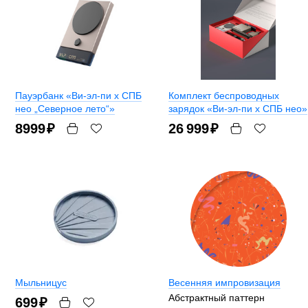
Пауэрбанк «Ви-эл-пи x СПБ
Комплект беспроводных
нео „Северное лето“»
зарядок «Ви-эл-пи x СПБ нео»
8999
₽
26 999
₽
Мыльницус
Весенняя импровизация
Абстрактный паттерн
699
₽