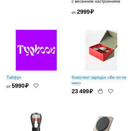
с весенним настроением
2999
₽
от
Тайфун
Комплект зарядок «Ви-эл-пи
нео»
5990
₽
от
23 499
₽