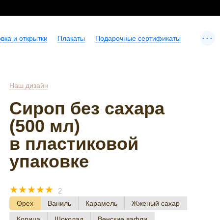
...
вка и открытки
Плакаты
Подарочные сертификаты
Наш дизайн
Сироп без сахара
(500 мл)
в пластиковой
упаковке
☆
☆
☆
☆
☆
2
Орех
Ваниль
Карамель
Жженый сахар
Корица
Шоколад
Венские вафли