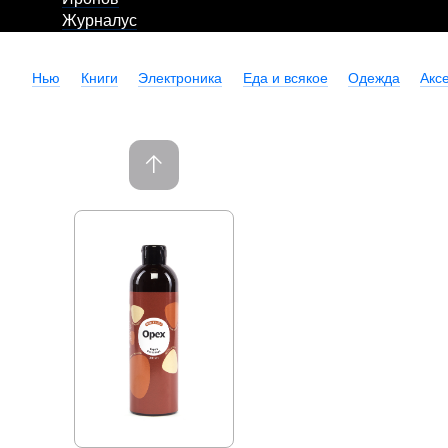
Журналус
Нью
Книги
Электроника
Еда и всякое
Одежда
Акс