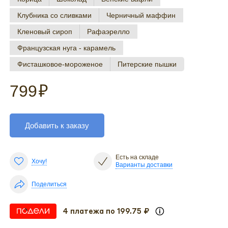
Клубника со сливками
Черничный маффин
Кленовый сироп
Рафаэрелло
Французская нуга - карамель
Фисташковое-мороженое
Питерские пышки
799
₽
Добавить к заказу
Есть на складе
Хочу!
Варианты доставки
Поделиться
4 платежа по 199.75 ₽