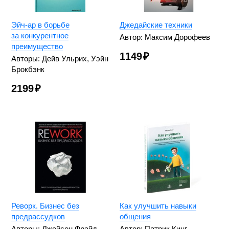
Эйч-ар в борьбе
Джедайские техники
за конкурентное
Автор: Максим Дорофеев
преимущество
1149
₽
Авторы: Дейв Ульрих, Уэйн
Брокбэнк
2199
₽
Реворк. Бизнес без
Как улучшить навыки
предрассудков
общения
Авторы: Джейсон Фрайд
Автор: Патрик Кинг