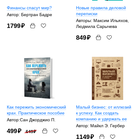
Финансы спасут мир?
Новые правила деловой
переписки
Автор: Бертран Бадре
Авторы: Максим Ильяхов,
1799
₽
Людмила Сарычева
849
₽
Как пережить экономический
Малый бизнес: от иллюзий
крах. Практическое пособие
к успеху. Как создать
компанию и удержать ее
Автор:Сан Джорджио П.
Автор: Майкл Э. Гербер
499
₽
649
₽
1149
₽