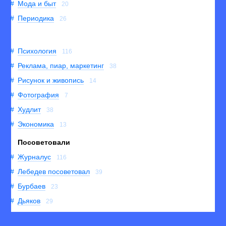
Мода и быт
20
Периодика
26
Психология
116
Реклама, пиар, маркетинг
38
Рисунок и живопись
14
Фотография
7
Худлит
38
Экономика
13
Посоветовали
Журналус
116
Лебедев посоветовал
39
Бурбаев
23
Дьяков
29