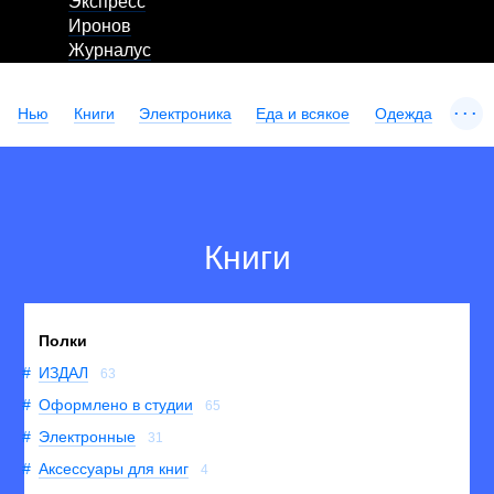
Экспресс
Иронов
Журналус
...
Нью
Книги
Электроника
Еда и всякое
Одежда
Книги
Полки
ИЗДАЛ
63
Оформлено в студии
65
Электронные
31
Аксессуары для книг
4