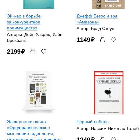
Эйч-ар в борьбе
Джефф Безос и эра
за конкурентное
«Амазона»
преимущество
Автор: Брэд Стоун
Авторы: Дейв Ульрих, Уэйн
1149
₽
Брокбэнк
2199
₽
Электронная книга
Черный лебедь
«Оргуправленческое
Автор: Нассим Николас Талеб
мышление: идеология,
1249
₽
методология, технология»