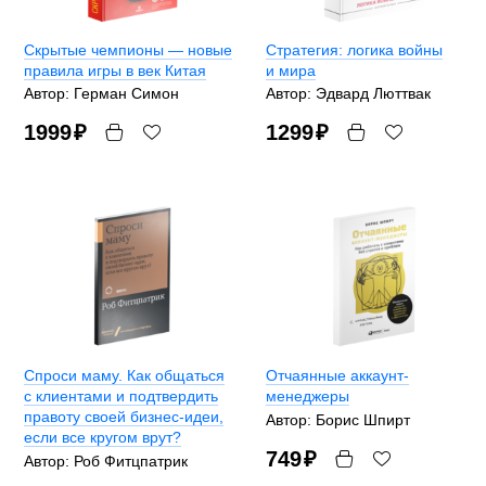
Скрытые чемпионы — новые
Стратегия: логика войны
правила игры в век Китая
и мира
Автор: Герман Симон
Автор: Эдвард Люттвак
1999
₽
1299
₽
Спроси маму. Как общаться
Отчаянные аккаунт-
с клиентами и подтвердить
менеджеры
правоту своей бизнес-идеи,
Автор: Борис Шпирт
если все кругом врут?
749
₽
Автор: Роб Фитцпатрик