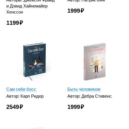
и Дэвид Хайнемайер
1999
₽
Хенссон
1199
₽
Сам себе босс
Быть человеком
Автор: Карл Ридер
Автор: Дебра Стивенс
2549
₽
1999
₽