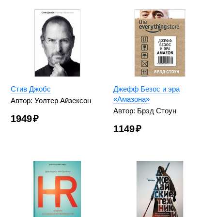
Стив Джобс
Джефф Безос и эра
«Амазона»
Автор: Уолтер Айзексон
Автор: Брэд Стоун
1949
₽
1149
₽