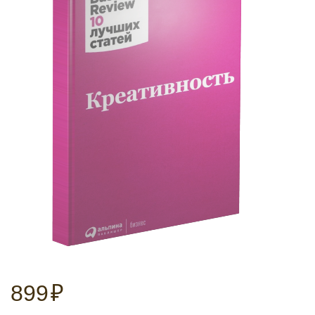
899
₽