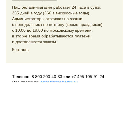
Наш онлайн-магазин работает 24 часа в сутки,
365 дней в году (366 в високосные годы).
Администраторы отвечают на звонки
с понедельника по пятницу (кроме праздников)
с 10:00 до 19:00 по московскому времени,
в это же время обрабатываются платежи
и доставляются заказы.
Контакты
Телефон:
8 800 200-40-33
или
+7 495 105-91-24
Электропочта:
store@artlebedev.ru
Телеграм-бот:
t.me/ALSStoreBot
Оптовикам
и распространителям:
sales@artlebedev.ru
Русский
|
English
© 1995–2026
Студия Артемия Лебедева