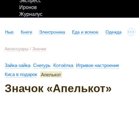
Экспресс
Иронов
Журналус
...
Нью
Книги
Электроника
Еда и всякое
Одежда
Аксессуары
/
Значки
Зайка-зайка
Снегурь
Котоёлка
Игривое настроение
Киса в подарок
Апелькот
Значок «Апелькот»