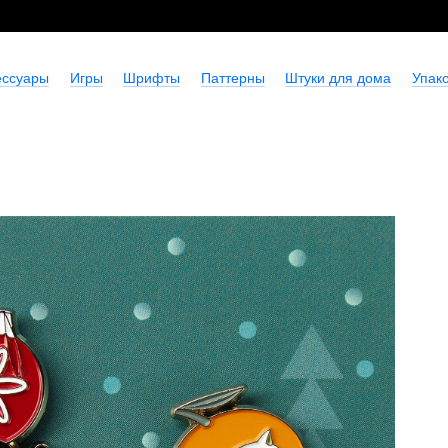
ессуары
Игры
Шрифты
Паттерны
Штуки для дома
Упако