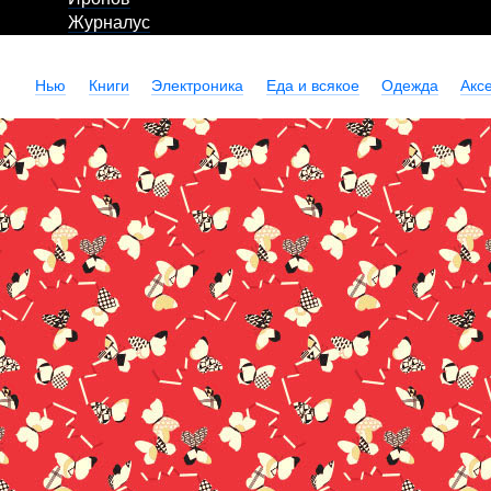
Журналус
Нью
Книги
Электроника
Еда и всякое
Одежда
Акс