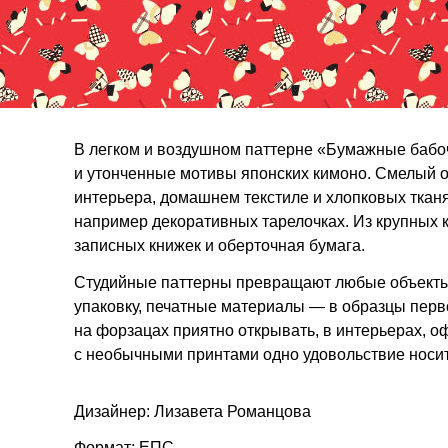
В легком и воздушном паттерне «Бумажные бабоч
и утонченные мотивы японских кимоно. Смелый о
интерьера, домашнем текстиле и хлопковых тканя
например декоративных тарелочках. Из крупных 
записных книжек и оберточная бумага.
Студийные паттерны превращают любые объекты 
упаковку, печатные материалы — в образцы перв
на форзацах приятно открывать, в интерьерах, о
с необычными принтами одно удовольствие носит
Дизайнер: Лизавета Романцова
Формат: ЕПС