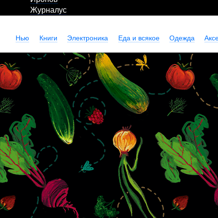
Журналус
Нью
Книги
Электроника
Еда и всякое
Одежда
Акс