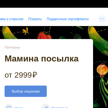
...
вка и открытки
Плакаты
Подарочные сертификаты
Паттерны
Мамина посылка
от
2999
₽
Выбор лицензии