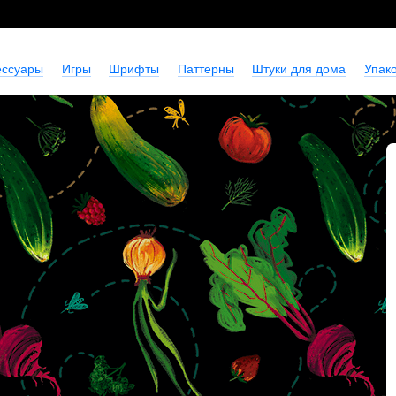
ессуары
Игры
Шрифты
Паттерны
Штуки для дома
Упако