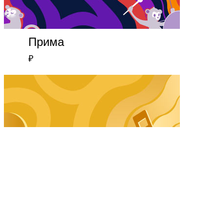
Прима
₽
Секунда
₽