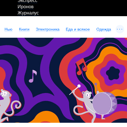
Экспресс
Иронов
Журналус
...
Нью
Книги
Электроника
Еда и всякое
Одежда