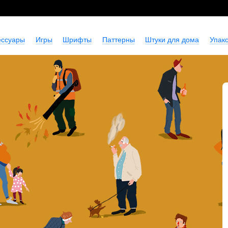
ессуары
Игры
Шрифты
Паттерны
Штуки для дома
Упако