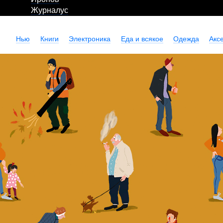
Журналус
Нью
Книги
Электроника
Еда и всякое
Одежда
Акс