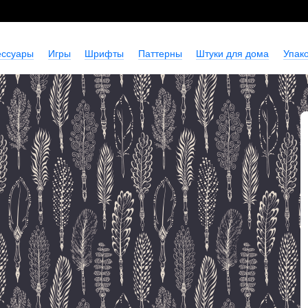
ессуары
Игры
Шрифты
Паттерны
Штуки для дома
Упако