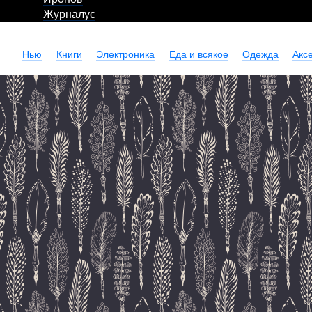
Журналус
Нью
Книги
Электроника
Еда и всякое
Одежда
Акс