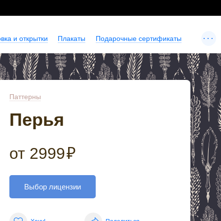
...
вка и открытки
Плакаты
Подарочные сертификаты
Паттерны
Перья
от
2999
₽
Выбор лицензии