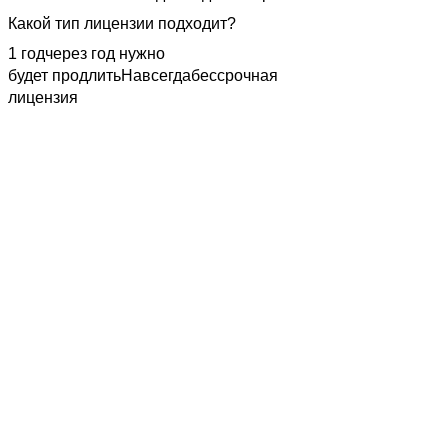
Какой тип лицензии подходит?
1 год
через год нужно
будет продлить
Навсегда
бессрочная
лицензия
Персональная лицензия на паттерн Монеты и букашки
для использования в личных некоммерческих проектах
Принимаю условия
лицензионного соглашения
конечного пользователя
Добавить к заказу
На все вопросы о лицензиях ответит менеджер
по телефону
+7 495 926-18-00 доб. 221
или электропочте
store-patterns@artlebedev.ru
Корпоративная лицензия
позволяет использовать
паттерн в любых коммерческих проектах. Лицензия
оформляется на юридическое лицо. Если дизайнер