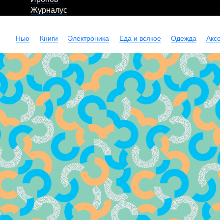
Журналус
Нью
Книги
Электроника
Еда и всякое
Одежда
Акс