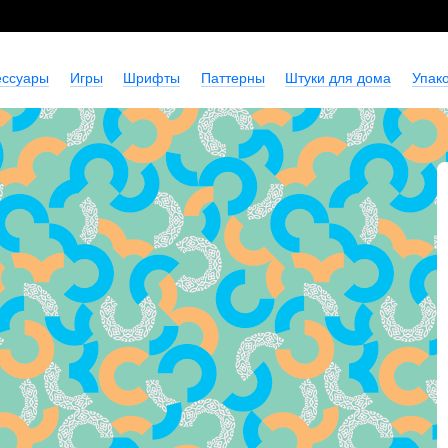
ессуары
Игры
Шрифты
Паттерны
Штуки для дома
Упако