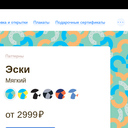
...
вка и открытки
Плакаты
Подарочные сертификаты
Паттерны
Эски
Мягкий
от
2999
₽