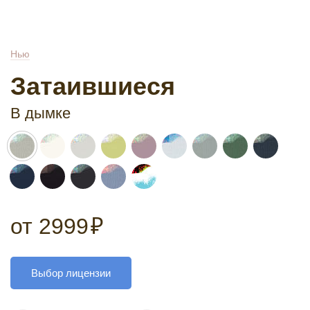
Нью
Затаившиеся
В дымке
от
2999
₽
Выбор лицензии