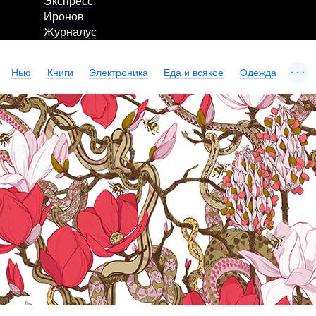
Экспресс
Иронов
Журналус
...
Нью
Книги
Электроника
Еда и всякое
Одежда