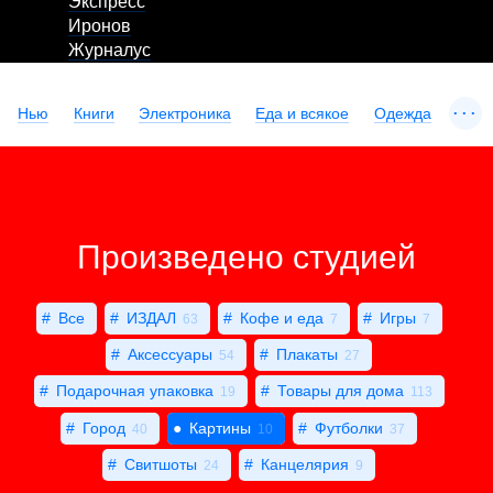
Экспресс
Иронов
Журналус
...
Нью
Книги
Электроника
Еда и всякое
Одежда
Произведено студией
Все
ИЗДАЛ
Кофе и еда
Игры
63
7
7
Аксессуары
Плакаты
54
27
Подарочная упаковка
Товары для дома
19
113
Город
Картины
Футболки
40
10
37
Свитшоты
Канцелярия
24
9