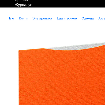
Журналус
Нью
Книги
Электроника
Еда и всякое
Одежда
Акс