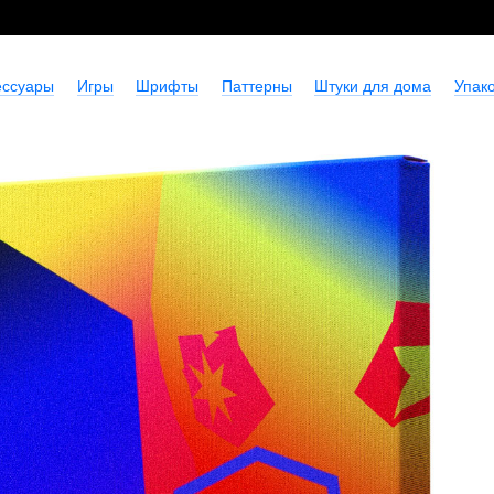
ессуары
Игры
Шрифты
Паттерны
Штуки для дома
Упако