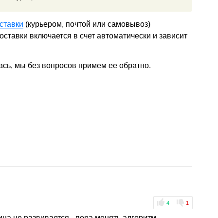
ставки
(курьером, почтой или самовывоз)
ставки включается в счет автоматически и зависит
ась, мы без вопросов примем ее обратно.
4
1
на не развивается - пора менять алгоритм.