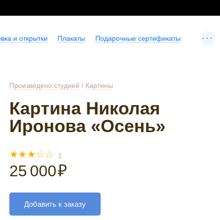
...
вка и открытки
Плакаты
Подарочные сертификаты
Произведено студией
/
Картины
Картина Николая
Иронова «Осень»
☆
☆
☆
☆
☆
1
25 000
₽
Добавить к заказу