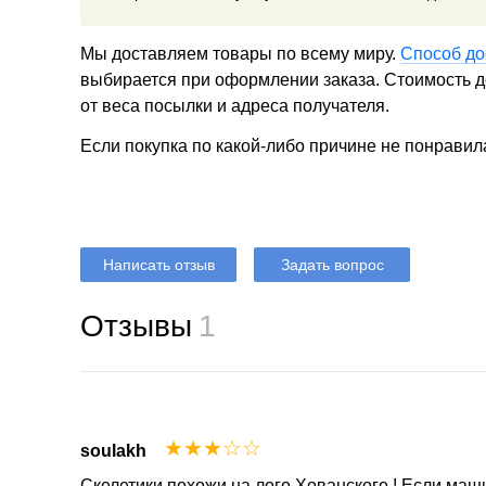
Мы доставляем товары по всему миру.
Способ до
выбирается при оформлении заказа. Стоимость до
от веса посылки и адреса получателя.
Если покупка по какой-либо причине не понравил
Написать отзыв
Задать вопрос
Отзывы
1
☆
☆
☆
☆
☆
soulakh
Скелетики похожи на лого Хованского ! Если маши