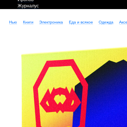
Журналус
Нью
Книги
Электроника
Еда и всякое
Одежда
Акс