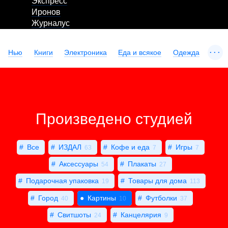
Экспресс
Иронов
Журналус
...
Нью
Книги
Электроника
Еда и всякое
Одежда
Произведено студией
Все
ИЗДАЛ
Кофе и еда
Игры
63
7
7
Аксессуары
Плакаты
54
27
Подарочная упаковка
Товары для дома
19
113
Город
Картины
Футболки
40
10
37
Свитшоты
Канцелярия
24
9