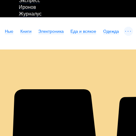
Экспресс
Иронов
Журналус
...
Нью
Книги
Электроника
Еда и всякое
Одежда