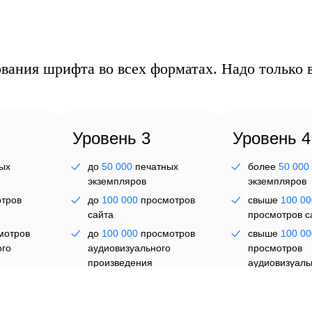
ег
вания шрифта во всех форматах. Надо только в
Уровень 3
Уровень 4
ых
до
50 000
печатных
более
50 000
экземпляров
экземпляров
ал
тров
до
100 000
просмотров
свыше
100 00
сайта
просмотров с
мотров
до
100 000
просмотров
свыше
100 00
ого
аудиовизуального
просмотров
произведения
аудиовизуаль
произведени
ков
до
300
сотрудников
(айдентика)
свыше
300
со
(айдентика)