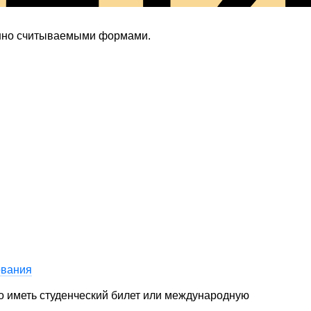
лк
енно считываемыми формами.
ования
но иметь студенческий билет или международную