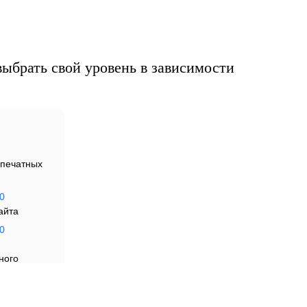
ма
ыбрать свой уровень в зависимости
печатных
 б
0
айта
0
ного
я
трудников