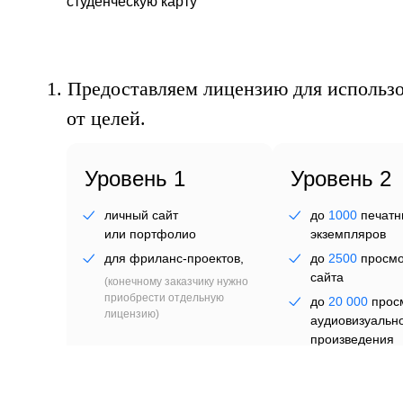
фл
студенческую карту
1.
Предоставляем лицензию для использо
от целей.
Уровень 1
Уровень 2
личный сайт
до
1000
печатн
или портфолио
экземпляров
«Д
для фриланс-проектов,
до
2500
просмо
сайта
(конечному заказчику нужно
приобрести отдельную
до
20 000
прос
лицензию)
аудиовизуальн
произведения
до
50
сотрудни
(айдентика)