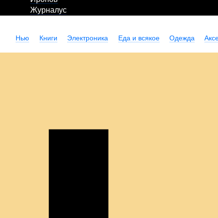
Журналус
Нью
Книги
Электроника
Еда и всякое
Одежда
Акс