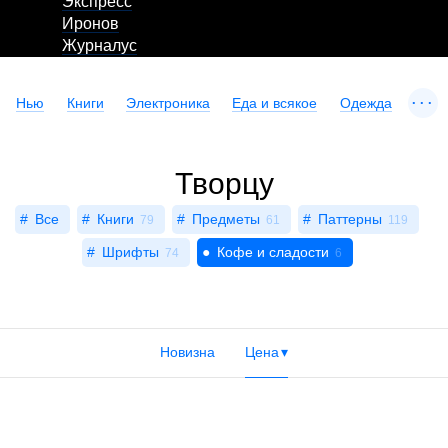
Экспресс
Иронов
Журналус
...
Нью
Книги
Электроника
Еда и всякое
Одежда
Творцу
Все
Книги
Предметы
Паттерны
79
61
119
Шрифты
Кофе и сладости
74
6
Новизна
Цена