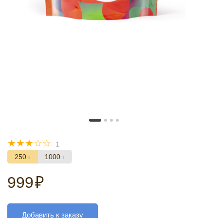
☆
☆
☆
☆
☆
1
250 г
1000 г
999
₽
Добавить к заказу