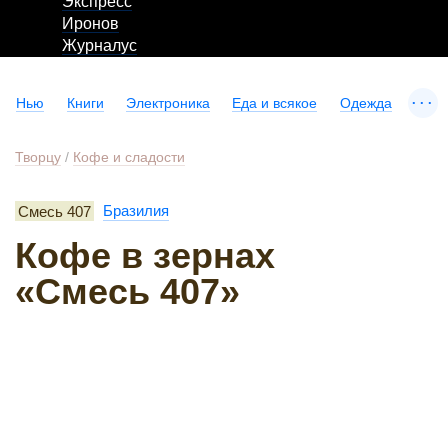
Экспресс
Иронов
Журналус
...
Нью
Книги
Электроника
Еда и всякое
Одежда
Творцу
/
Кофе и сладости
Смесь 407
Бразилия
Кофе в зернах
«Смесь 407»