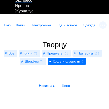
Экспресс
Иронов
Журналус
...
Нью
Книги
Электроника
Еда и всякое
Одежда
Творцу
Все
Книги
Предметы
Паттерны
79
61
119
Шрифты
Кофе и сладости
74
6
Новизна
Цена