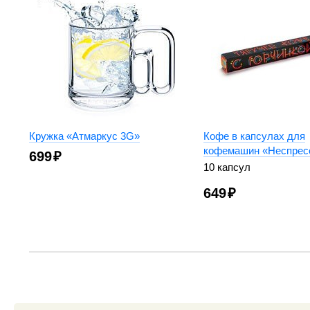
Кружка «Атмаркус 3G»
Кофе в капсулах для
кофемашин «Неспрес
699
₽
10 капсул
649
₽