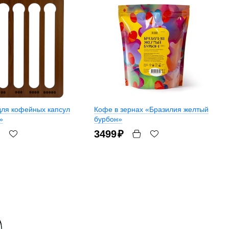
для кофейных капсул
Кофе в зернах «Бразилия желтый
»
бурбон»
3499
₽