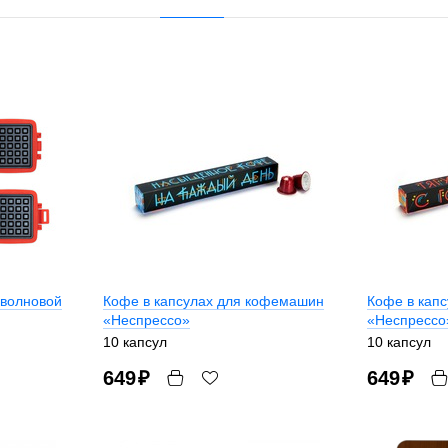
оволновой
Кофе в капсулах для кофемашин
Кофе в кап
«Неспрессо»
«Неспрессо
10 капсул
10 капсул
649
₽
649
₽