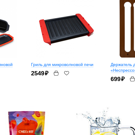
лновой
Гриль для микроволновой печи
Держатель 
«Неспрессо
2549
₽
699
₽