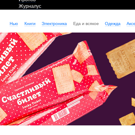
Журналус
Нью
Книги
Электроника
Еда и всякое
Одежда
Акс