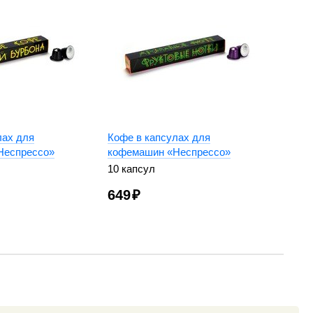
лах для
Кофе в капсулах для
Неспрессо»
кофемашин «Неспрессо»
10 капсул
649
₽