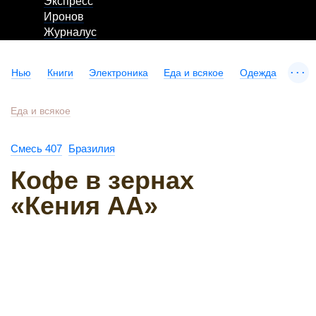
Экспресс
Иронов
Журналус
...
Нью
Книги
Электроника
Еда и всякое
Одежда
Еда и всякое
Смесь 407
Бразилия
Кофе в зернах
«Кения АА»