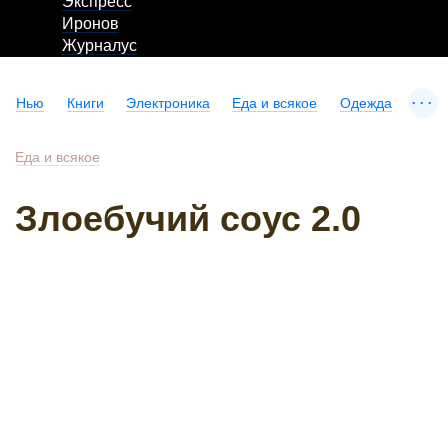
Экспресс
Иронов
Журналус
...
Нью
Книги
Электроника
Еда и всякое
Одежда
Еда и всякое
Злоебучий соус 2.0