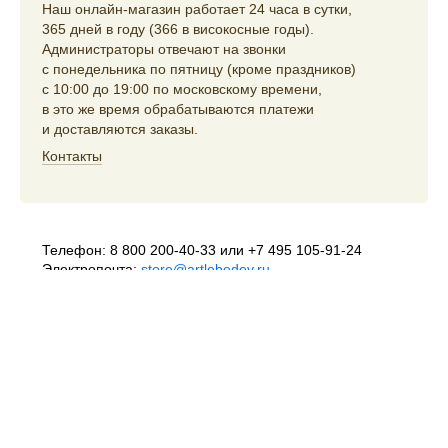
Наш онлайн-магазин работает 24 часа в сутки,
365 дней в году (366 в високосные годы).
Администраторы отвечают на звонки
с понедельника по пятницу (кроме праздников)
с 10:00 до 19:00 по московскому времени,
в это же время обрабатываются платежи
и доставляются заказы.
Контакты
Телефон:
8 800 200-40-33
или
+7 495 105-91-24
Электропочта:
store@artlebedev.ru
Телеграм-бот:
t.me/ALSStoreBot
Оптовикам
и распространителям:
sales@artlebedev.ru
Русский
|
English
© 1995–2026
Студия Артемия Лебедева